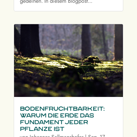
gedeihen. In diesem Blogpost...
Bodenfruchtbarkeit:
Warum die Erde das
Fundament jeder
Pflanze ist
von
Johannes Sallmanshofer
|
Sep. 17,